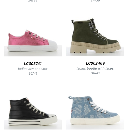
24
/
38
24
/
39
LC002469
LC003741
ladies bootie with laces
ladies low sneaker
36
/
41
36
/
41