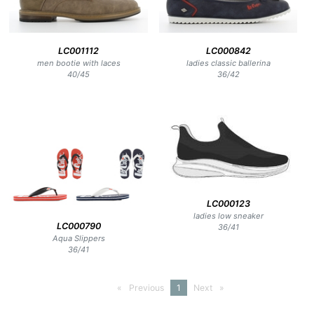
LC001112
LC000842
men bootie with laces
ladies classic ballerina
40
/
45
36
/
42
LC000123
ladies low sneaker
LC000790
36
/
41
Aqua Slippers
36
/
41
Previous
page
You're
1
Next
page
on
page