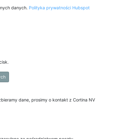
onych danych.
Polityka prywatności Hubspot
cisk.
ych
 zbieramy dane, prosimy o kontakt z Cortina NV
przesyłana za pośrednictwem poczty