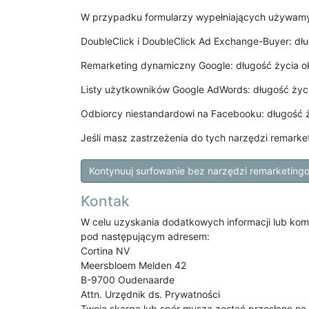
W przypadku formularzy wypełniających używamy
DoubleClick i DoubleClick Ad Exchange-Buyer: dłu
Remarketing dynamiczny Google: długość życia o
Listy użytkowników Google AdWords: długość życi
Odbiorcy niestandardowi na Facebooku: długość 
Jeśli masz zastrzeżenia do tych narzędzi remark
Kontynuuj surfowanie bez narzędzi remarketing
Kontak
W celu uzyskania dodatkowych informacji lub komen
pod następującym adresem:
Cortina NV
Meersbloem Melden 42
B-9700 Oudenaarde
Attn. Urzędnik ds. Prywatności
Twoja skarga lub spór muszą zostać przesłane na