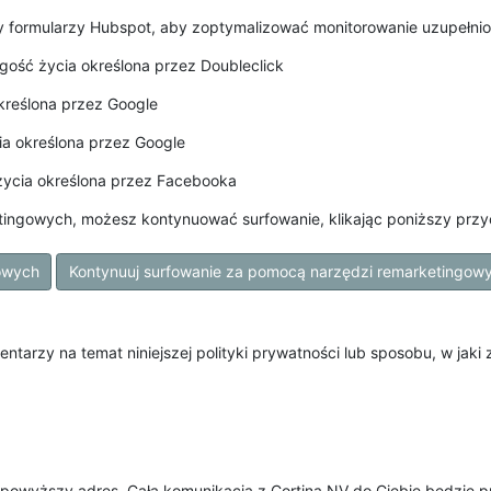
 formularzy Hubspot, aby zoptymalizować monitorowanie uzupełni
gość życia określona przez Doubleclick
kreślona przez Google
a określona przez Google
życia określona przez Facebooka
etingowych, możesz kontynuować surfowanie, klikając poniższy przy
owych
Kontynuuj surfowanie za pomocą narzędzi remarketingow
tarzy na temat niniejszej polityki prywatności lub sposobu, w jaki
 powyższy adres. Cała komunikacja z Cortina NV do Ciebie będzie 