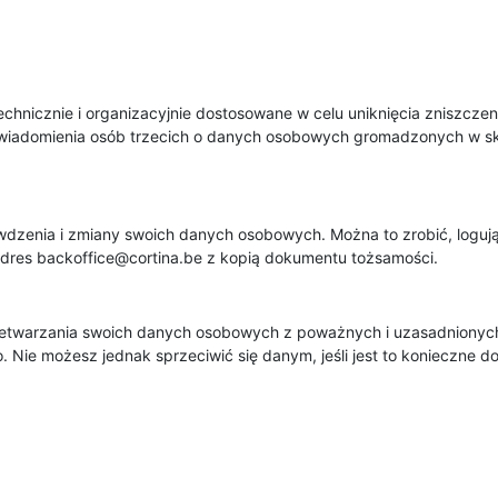
hnicznie i organizacyjnie dostosowane w celu uniknięcia zniszczenia
iadomienia osób trzecich o danych osobowych gromadzonych w skle
zenia i zmiany swoich danych osobowych. Można to zrobić, logując 
adres backoffice@cortina.be z kopią dokumentu tożsamości.
etwarzania swoich danych osobowych z poważnych i uzasadnionych
. Nie możesz jednak sprzeciwić się danym, jeśli jest to konieczn